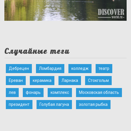
Случайные теги
Дебрецен
Ломбардия
колледж
театр
Ереван
керамика
Ларнака
Стокгольм
лев
фонарь
комплекс
Московская область
президент
Голубая лагуна
золотая рыбка