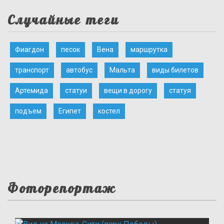
Случайные теги
Фиагдон
песок
Вена
маршрутка
транспорт
автобус
Мальта
виды билетов
Артемида
статуи
вещи в дорогу
статуя
подъем
Египет
костел
Фоторепортаж