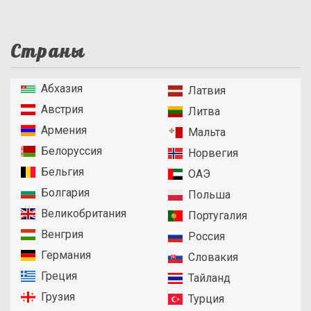
Страны
Абхазия
Латвия
Австрия
Литва
Армения
Мальта
Белоруссия
Норвегия
Бельгия
ОАЭ
Болгария
Польша
Великобритания
Португалия
Венгрия
Россия
Германия
Словакия
Греция
Тайланд
Грузия
Турция