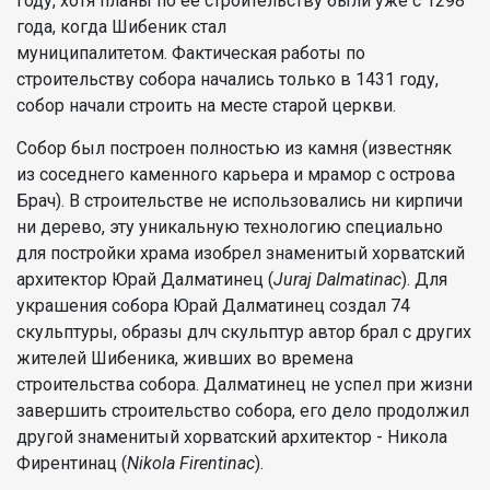
году, хотя планы по ее строительству были уже с 1298
года, когда Шибеник стал
муниципалитетом. Фактическая работы по
строительству собора начались только в 1431 году,
собор начали строить на месте старой церкви.
Собор был построен полностью из камня (известняк
из соседнего каменного карьера и мрамор с острова
Брач). В строительстве не использовались ни кирпичи
ни дерево, эту уникальную технологию специально
для постройки храма изобрел знаменитый хорватский
архитектор Юрай Далматинец (
Juraj Dalmatinac
). Для
украшения собора Юрай Далматинец создал 74
скульптуры, образы длч скульптур автор брал с других
жителей Шибеника, живших во времена
строительства собора. Далматинец не успел при жизни
завершить строительство собора, его дело продолжил
другой знаменитый хорватский архитектор - Никола
Фирентинац (
Nikola Firentinac
).