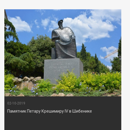
02-10-2019
Памятник Петару Крешимиру IV в Шибенике