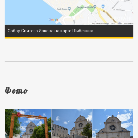
Собор Святого Иакова на карте Шибеника
Фото