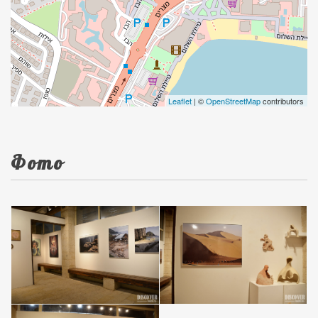
Leaflet
| ©
OpenStreetMap
contributors
Фото