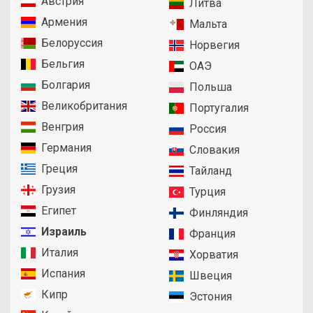
Австрия
Литва
Армения
Мальта
Белоруссия
Норвегия
Бельгия
ОАЭ
Болгария
Польша
Великобритания
Португалия
Венгрия
Россия
Германия
Словакия
Греция
Тайланд
Грузия
Турция
Египет
Финляндия
Израиль
Франция
Италия
Хорватия
Испания
Швеция
Кипр
Эстония