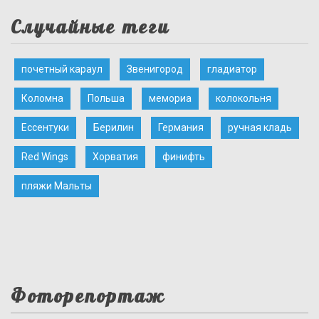
Случайные теги
почетный караул
Звенигород
гладиатор
Коломна
Польша
мемориа
колокольня
Ессентуки
Берилин
Германия
ручная кладь
Red Wings
Хорватия
финифть
пляжи Мальты
Фоторепортаж