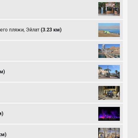
его пляжи, Эйлат
(3.23 км)
км)
м)
км)