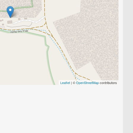
Leaflet
| ©
OpenStreetMap
contributors