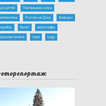
для детей
Плитвицкие озера
библиотека
Ростов-на-Дону
Фиагдон
корабль
билет
иероглифы
Красная поляна
гора
Lego
оторепортаж