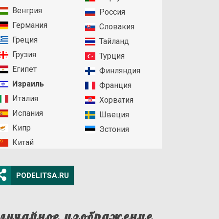
Венгрия
Россия
Германия
Словакия
Греция
Тайланд
Грузия
Турция
Египет
Финляндия
Израиль
Франция
Италия
Хорватия
Испания
Швеция
Кипр
Эстония
Китай
PODELITSA.RU
лучайное изображение