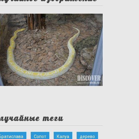
лучайные теги
Братислава
Сопот
Калуа
дерево