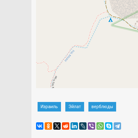
Израиль
Эйлат
верблюды