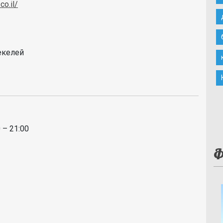
co.il/
шекелей
 – 21:00
Ф