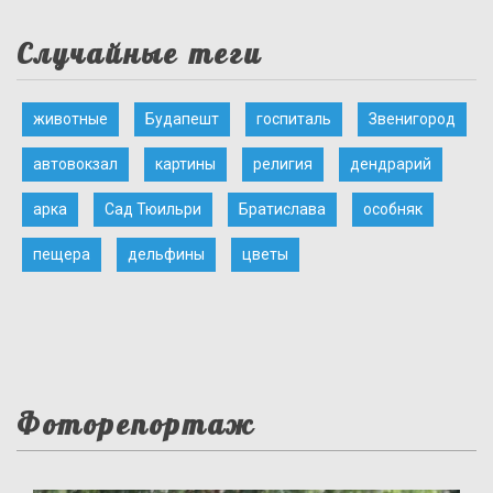
Случайные теги
животные
Будапешт
госпиталь
Звенигород
автовокзал
картины
религия
дендрарий
арка
Сад Тюильри
Братислава
особняк
пещера
дельфины
цветы
Фоторепортаж