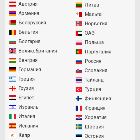
Австрия
Литва
Армения
Мальта
Белоруссия
Норвегия
Бельгия
ОАЭ
Болгария
Польша
Великобритания
Португалия
Венгрия
Россия
Германия
Словакия
Греция
Тайланд
Грузия
Турция
Египет
Финляндия
Израиль
Франция
Италия
Хорватия
Испания
Швеция
Кипр
Эстония