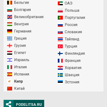
Бельгия
ОАЭ
Болгария
Польша
Великобритания
Португалия
Венгрия
Россия
Германия
Словакия
Греция
Тайланд
Грузия
Турция
Египет
Финляндия
Израиль
Франция
Италия
Хорватия
Испания
Швеция
Кипр
Эстония
Китай
PODELITSA.RU