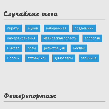
Случайные теги
пираты
Жуков
набережная
подъемник
камера хранения
Ивановская область
зоология
Быково
розы
регистрация
Беслан
Полоцк
аттракцион
динозавры
звонница
Фоторепортаж