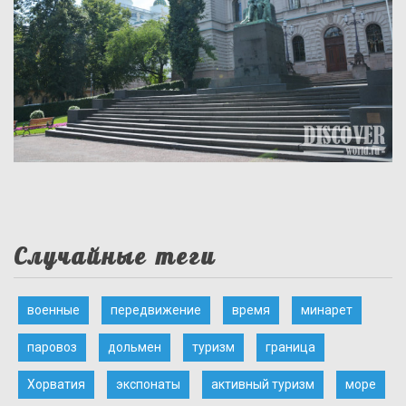
Случайные теги
военные
передвижение
время
минарет
паровоз
дольмен
туризм
граница
Хорватия
экспонаты
активный туризм
море