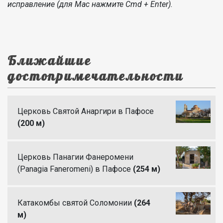
исправление (для Mac нажмите Cmd + Enter).
Ближайшие
достопримечательности
Церковь Святой Анаргири в Пафосе
(200 м)
Церковь Панагии Фанеромени
(Panagia Faneromeni) в Пафосе
(254 м)
Катакомбы святой Соломонии
(264
м)