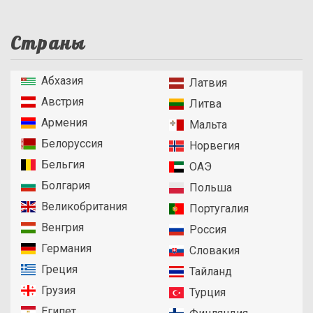
Страны
Абхазия
Латвия
Австрия
Литва
Армения
Мальта
Белоруссия
Норвегия
Бельгия
ОАЭ
Болгария
Польша
Великобритания
Португалия
Венгрия
Россия
Германия
Словакия
Греция
Тайланд
Грузия
Турция
Египет