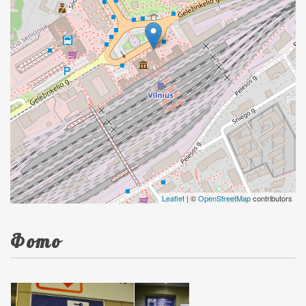
Leaflet
| ©
OpenStreetMap
contributors
Фото