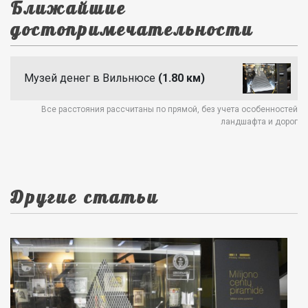
Ближайшие
достопримечательности
Музей денег в Вильнюсе
(1.80 км)
Все расстояния рассчитаны по прямой, без учета особенностей
ландшафта и дорог
Другие статьи