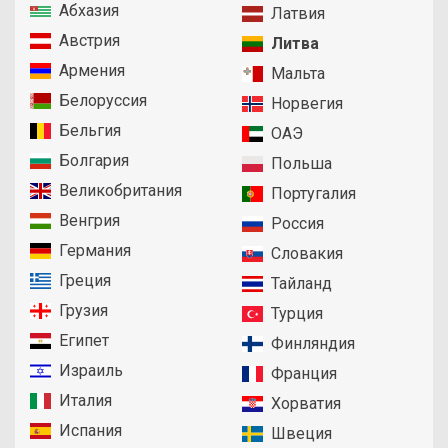
Абхазия
Латвия
Австрия
Литва
Армения
Мальта
Белоруссия
Норвегия
Бельгия
ОАЭ
Болгария
Польша
Великобритания
Португалия
Венгрия
Россия
Германия
Словакия
Греция
Тайланд
Грузия
Турция
Египет
Финляндия
Израиль
Франция
Италия
Хорватия
Испания
Швеция