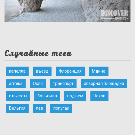
Случайные теги
капелла
въезд
Флоренция
Мдина
аптека
Осло
транспорт
обзорная площадка
с высоты
больница
подъем
Чехов
Бельгия
лев
попугаи