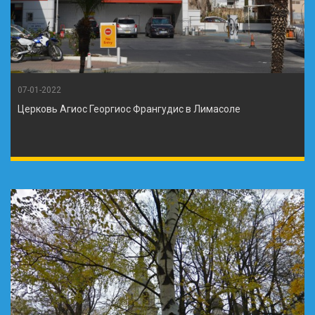
07-01-2022
Церковь Агиос Георгиос Франгудис в Лимасоле