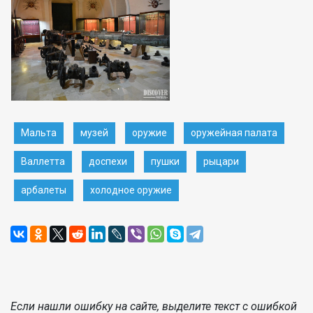
Мальта
музей
оружие
оружейная палата
Валлетта
доспехи
пушки
рыцари
арбалеты
холодное оружие
Если нашли ошибку на сайте, выделите текст с ошибкой