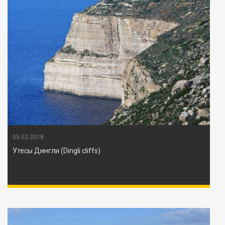
05-02-2018
Утесы Дингли (Dingli cliffs)