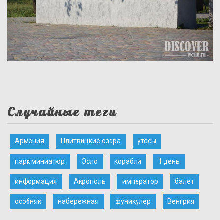
Случайные теги
Армения
Плитвицкие озера
утесы
парк миниатюр
Осло
корабли
1 день
информация
Акрополь
император
балет
особняк
набережная
фуникулер
Венгрия