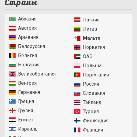
Страны
Абхазия
Латвия
Австрия
Литва
Армения
Мальта
Белоруссия
Норвегия
Бельгия
ОАЭ
Болгария
Польша
Великобритания
Португалия
Венгрия
Россия
Германия
Словакия
Греция
Тайланд
Грузия
Турция
Египет
Финляндия
Израиль
Франция