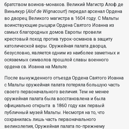
братством воинов-монахов. Великий Магистр Алоф де
Виньякур (
Alof de Wignacourt
) передал арсенал Ордена
во дворец Великого магистра в 1604 году. С Мальты
воинствующие рыцари Ордена Святого Иоанна из
самых благородных домов Европы провели
крестовый поход против турок-османов в защиту
католической веры. Оружейная палата дворца,
безусловно, является одним из наиболее заметных и
осязаемых символов прошлой славы военного
ордена св. Иоанна на Мальте.
После вынужденного отъезда Ордена Святого Иоанна
с Мальты оружейная палата потеряла большую часть
своего первоначального величия. Тем не менее
оружейная палата была восстановлена и была
официально открыта в 1860 году как первый
публичный музей Мальты. Несмотря на то, что
сохранилась лишь часть первоначального
великолепия, Оружейная палата по-прежнему