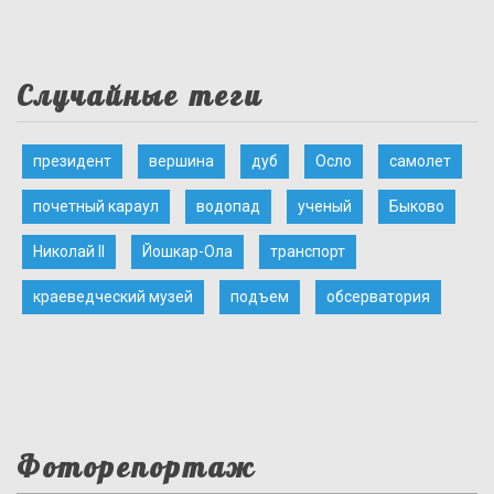
Случайные теги
президент
вершина
дуб
Осло
самолет
почетный караул
водопад
ученый
Быково
Николай II
Йошкар-Ола
транспорт
краеведческий музей
подъем
обсерватория
Фоторепортаж