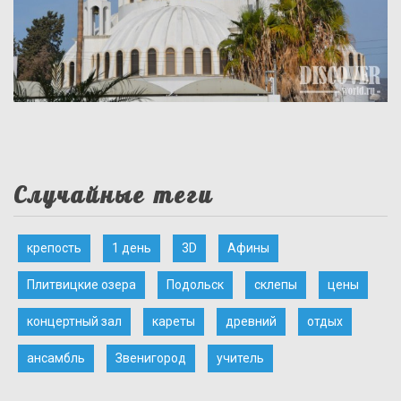
Случайные теги
крепость
1 день
3D
Афины
Плитвицкие озера
Подольск
склепы
цены
концертный зал
кареты
древний
отдых
ансамбль
Звенигород
учитель