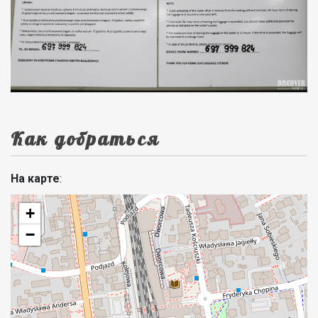
Как добраться
На карте
:
+
−