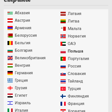
Абхазия
Латвия
Австрия
Литва
Армения
Мальта
Белоруссия
Норвегия
Бельгия
ОАЭ
Болгария
Польша
Великобритания
Португалия
Венгрия
Россия
Германия
Словакия
Греция
Тайланд
Грузия
Турция
Египет
Финляндия
Израиль
Франция
Италия
Хорватия