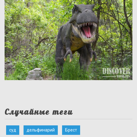
Случайные теги
суд
дельфинарий
Брест