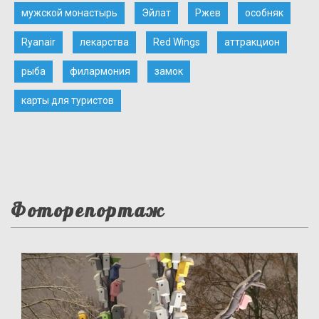
мужской монастырь
Эйлат
Ржев
особняк
Ryanair
лекарства
Red Wings
аттракцион
рыба
филармония
замок
карты для туристов
Фоторепортаж