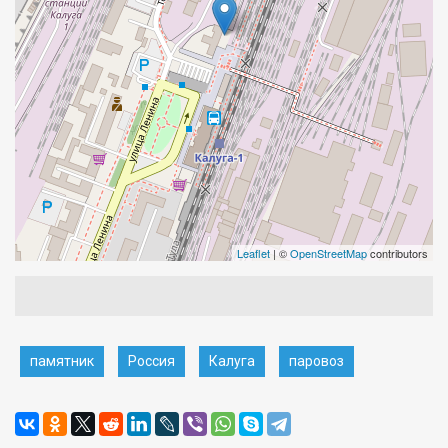
Leaflet
| ©
OpenStreetMap
contributors
памятник
Россия
Калуга
паровоз