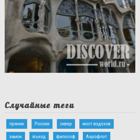
Случайные теги
пряник
Россия
сквер
мост вздохов
замок
въезд
философ
Аэрофлот