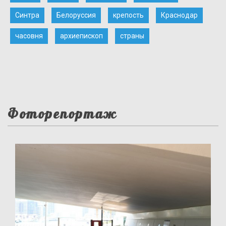
Синтра
Белоруссия
крепость
Краснодар
часовня
архиепископ
страны
Фоторепортаж