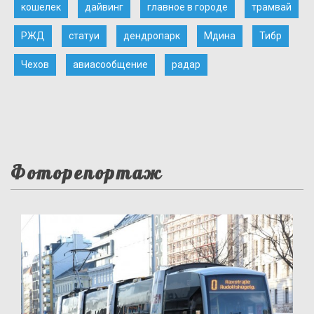
кошелек
дайвинг
главное в городе
трамвай
РЖД
статуи
дендропарк
Мдина
Тибр
Чехов
авиасообщение
радар
Фоторепортаж