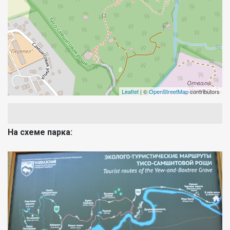
Leaflet
| ©
OpenStreetMap
contributors
На схеме парка: