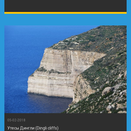
05-02-2018
Утесы Дингли (Dingli cliffs)