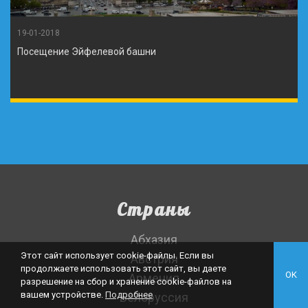
19-01-2018
Посещение Эйфелевой башни
Страны
Абхазия
Этот сайт использует cookie-файлы. Если вы
Австрия
продолжаете использовать этот сайт, вы даете
OK
Армения
разрешение на сбор и хранение cookie-файлов на
вашем устройстве.
Подробнее
Белоруссия