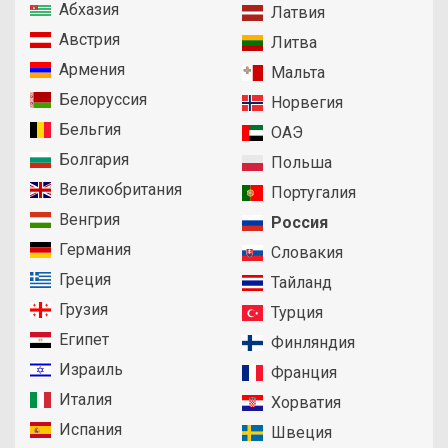
Абхазия
Латвия
Австрия
Литва
Армения
Мальта
Белоруссия
Норвегия
Бельгия
ОАЭ
Болгария
Польша
Великобритания
Португалия
Венгрия
Россия
Германия
Словакия
Греция
Тайланд
Грузия
Турция
Египет
Финляндия
Израиль
Франция
Италия
Хорватия
Испания
Швеция