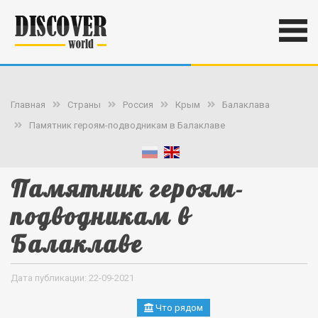
Главная
Страны
Россия
Крым
Балаклава
Памятник героям-подводникам в Балаклаве
Памятник героям-
подводникам в
Балаклаве
Дата публикации: 22-09-2021
Что рядом