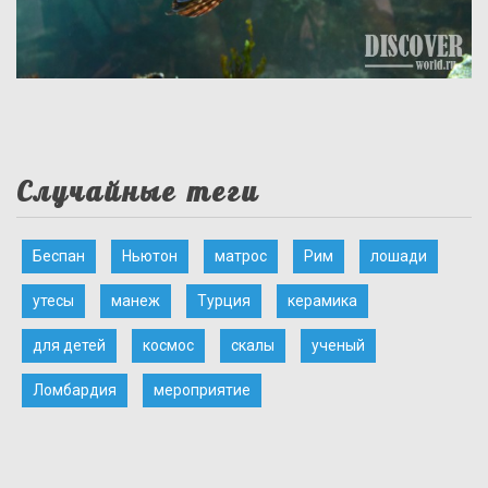
Случайные теги
Беспан
Ньютон
матрос
Рим
лошади
утесы
манеж
Турция
керамика
для детей
космос
скалы
ученый
Ломбардия
мероприятие