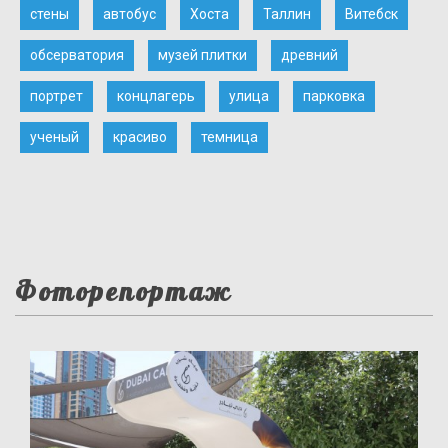
стены
автобус
Хоста
Таллин
Витебск
обсерватория
музей плитки
древний
портрет
концлагерь
улица
парковка
ученый
красиво
темница
Фоторепортаж