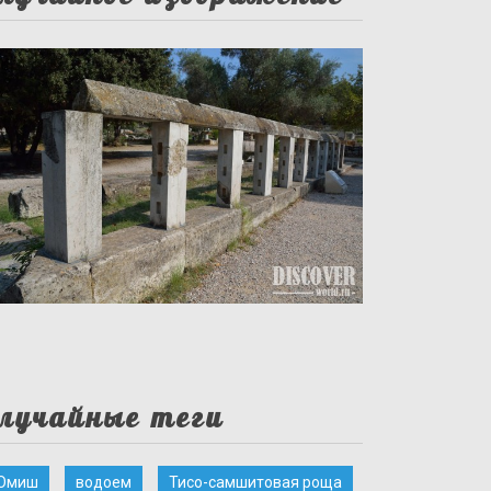
лучайные теги
Омиш
водоем
Тисо-самшитовая роща