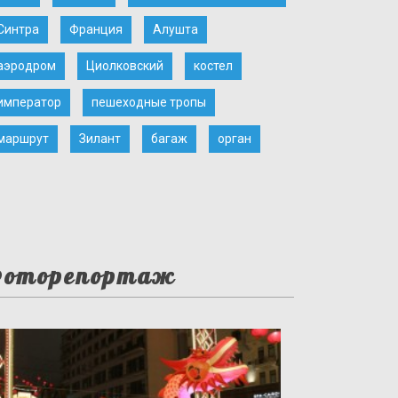
Синтра
Франция
Алушта
аэродром
Циолковский
костел
император
пешеходные тропы
маршрут
Зилант
багаж
орган
оторепортаж