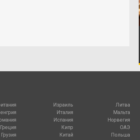
итания
Израиль
Литва
Венгрия
Италия
Мальта
рмания
Испания
Норвегия
Греция
Кипр
ОАЭ
Грузия
Китай
Польша