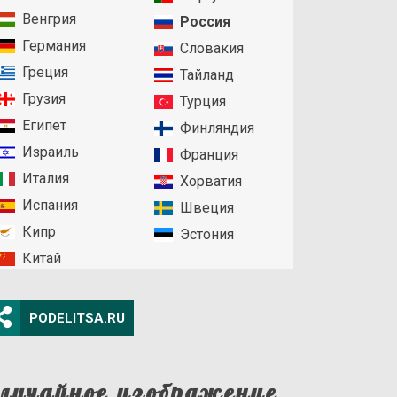
Венгрия
Россия
Германия
Словакия
Греция
Тайланд
Грузия
Турция
Египет
Финляндия
Израиль
Франция
Италия
Хорватия
Испания
Швеция
Кипр
Эстония
Китай
PODELITSA.RU
лучайное изображение