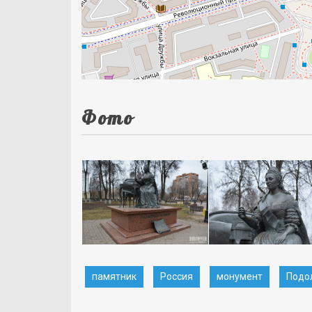
Фото
памятник
Россия
монумент
Подо