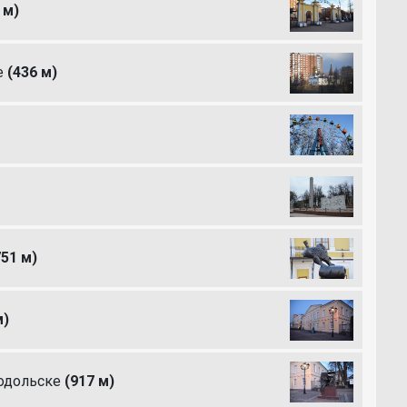
 м)
е
(436 м)
751 м)
м)
одольске
(917 м)