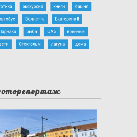
готика
экскурсия
книги
башня
автобус
Валлетта
Екатерина II
Ларнака
рыба
ОАЭ
военные
дети
Стокгольм
лагуна
дома
оторепортаж