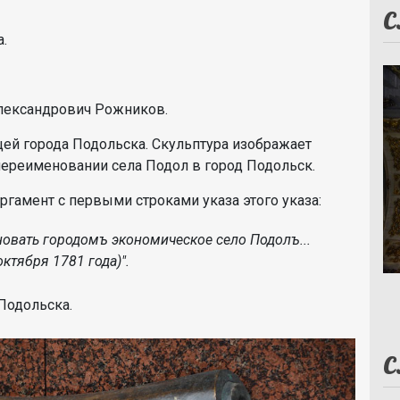
С
.
Александрович Рожников.
цей города Подольска. Скульптура изображает
 переименовании села Подол в город Подольск.
ргамент с первыми строками указа этого указа:
овать городомъ экономическое село Подолъ...
октября 1781 года)".
а Подольска.
С