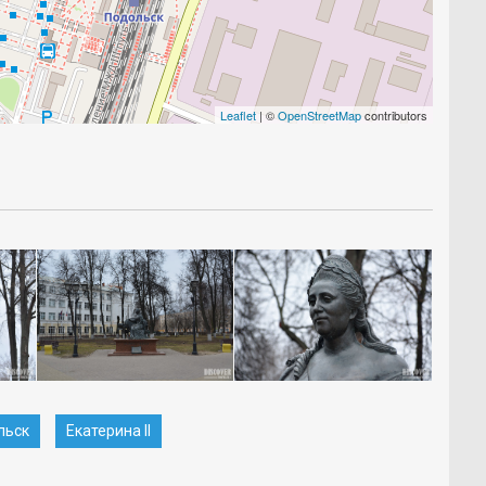
Leaflet
| ©
OpenStreetMap
contributors
льск
Екатерина II