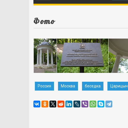
Фото
Россия
Москва
беседка
Царицын