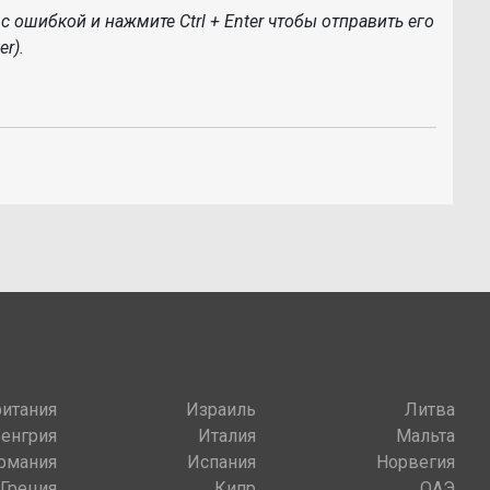
с ошибкой и нажмите Ctrl + Enter чтобы отправить его
r).
итания
Израиль
Литва
Венгрия
Италия
Мальта
рмания
Испания
Норвегия
Греция
Кипр
ОАЭ