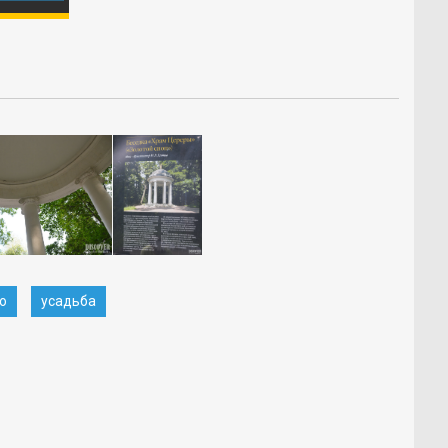
о
усадьба