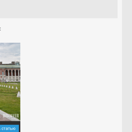
:
ь статью