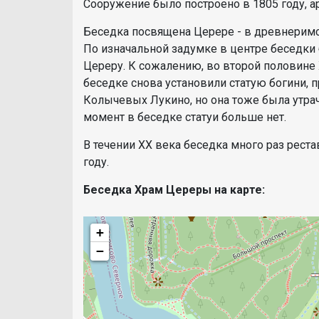
Сооружение было построено в 1805 году, ар
Беседка посвящена Церере - в древнеримс
По изначальной задумке в центре беседки
Цереру. К сожалению, во второй половине X
беседке снова установили статую богини, 
Колычевых Лукино, но она тоже была утрач
момент в беседке статуи больше нет.
В течении XX века беседка много раз рест
году.
Беседка Храм Цереры на карте:
+
−