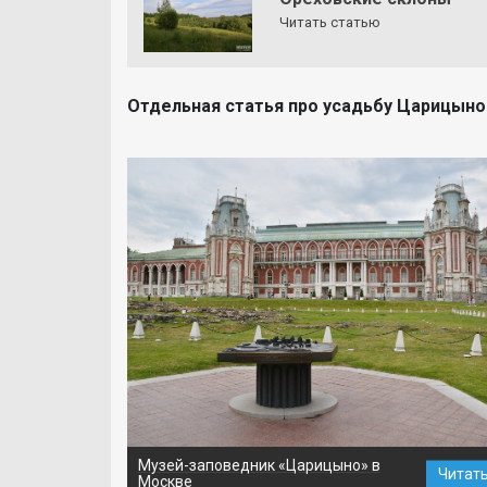
Читать статью
Отдельная статья про усадьбу Царицыно
Музей-заповедник «Царицыно» в
Читат
Москве