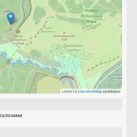
Leaflet
| ©
OpenStreetMap
contributors
склонами: