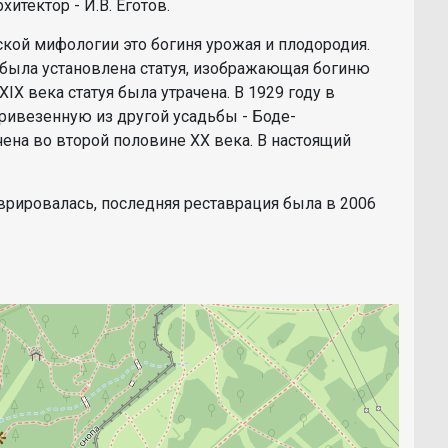
хитектор - И.В. Еготов.
кой мифологии это богиня урожая и плодородия.
 была установлена статуя, изображающая богиню
IX века статуя была утрачена. В 1929 году в
привезенную из другой усадьбы - Боде-
ена во второй половине XX века. В настоящий
аврировалась, последняя реставрация была в 2006