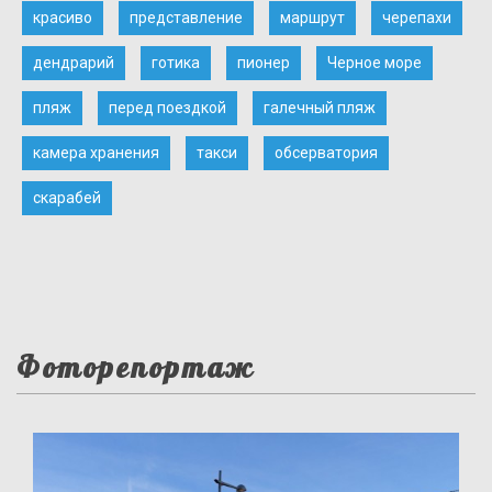
красиво
представление
маршрут
черепахи
дендрарий
готика
пионер
Черное море
пляж
перед поездкой
галечный пляж
камера хранения
такси
обсерватория
скарабей
Фоторепортаж