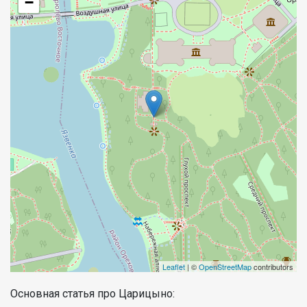
−
Leaflet
| ©
OpenStreetMap
contributors
Основная статья про Царицыно: