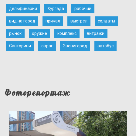
дельфинарий
Хургада
рабочий
вид на город
причал
выстрел
солдаты
рынок
оружие
комплекс
витражи
Санторини
овраг
Звенигород
автобус
Фоторепортаж