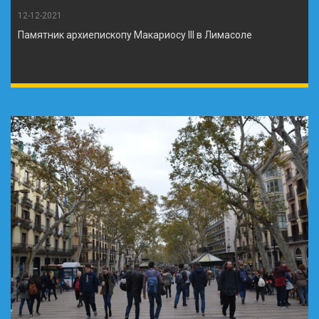
12-12-2021
Памятник архиепископу Макариосу III в Лимасоле