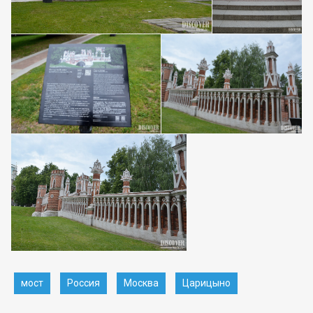
мост
Россия
Москва
Царицыно