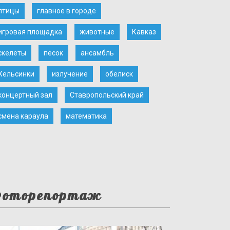
птицы
главное в городе
игровая площадка
животные
Кавказ
скелеты
песок
ансамбль
Хельсинки
излучение
обелиск
концертный зал
Ставропольский край
смена караула
математика
оторепортаж