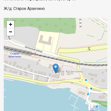
Ж/д: Старое Аракчино
+
−