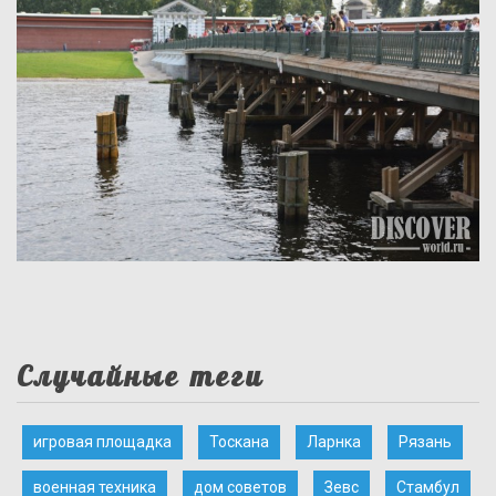
Случайные теги
игровая площадка
Тоскана
Ларнка
Рязань
военная техника
дом советов
Зевс
Стамбул