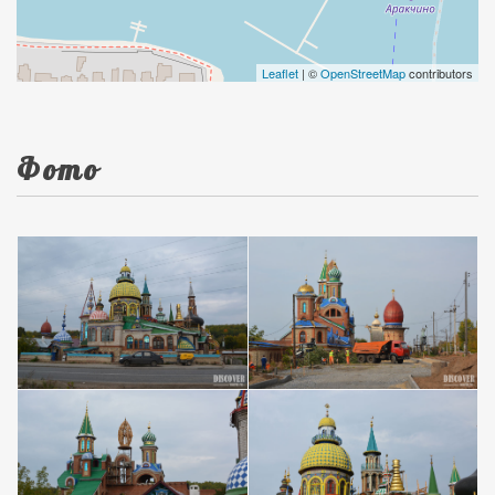
Leaflet
| ©
OpenStreetMap
contributors
Фото