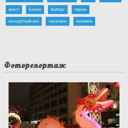
крест
Белем
Выборг
паром
концертный зал
черепахи
мозаика
Фоторепортаж