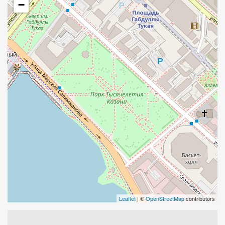
−
Leaflet
| ©
OpenStreetMap
contributors