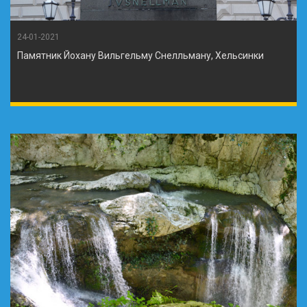
24-01-2021
Памятник Йохану Вильгельму Снелльману, Хельсинки