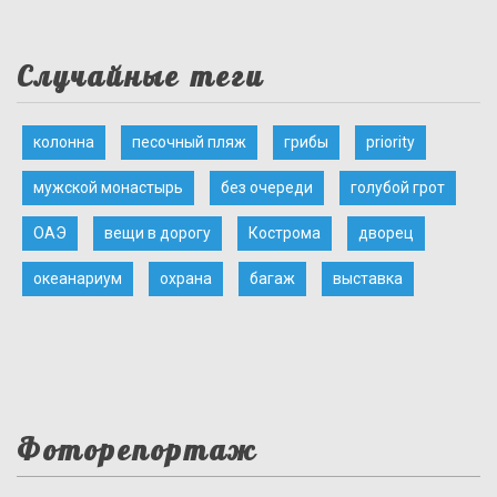
Случайные теги
колонна
песочный пляж
грибы
priority
мужской монастырь
без очереди
голубой грот
ОАЭ
вещи в дорогу
Кострома
дворец
океанариум
охрана
багаж
выставка
Фоторепортаж