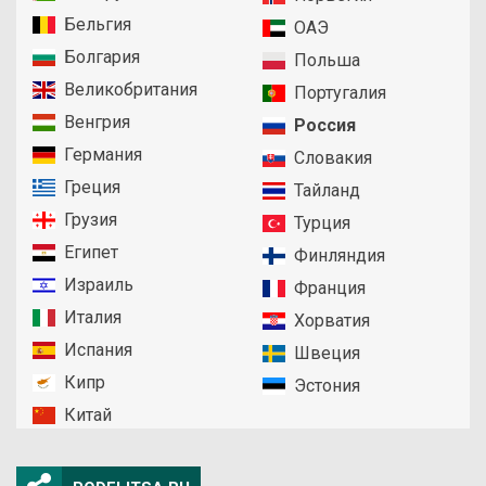
Бельгия
ОАЭ
Болгария
Польша
Великобритания
Португалия
Венгрия
Россия
Германия
Словакия
Греция
Тайланд
Грузия
Турция
Египет
Финляндия
Израиль
Франция
Италия
Хорватия
Испания
Швеция
Кипр
Эстония
Китай