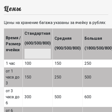
Цены
Цены на хранение багажа указаны за ячейку в рублях:
Стандартная
Время /
Средняя
Большая
(600/500/800)
Размер
(900/500/800)
(1800/500/800
ячейки
1 час
100
150
250
от 1
часа до
150
250
500
3
от 3
часа до
300
500
600
6
от 6