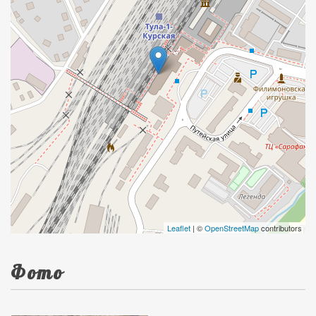
Leaflet
| ©
OpenStreetMap
contributors
Фото