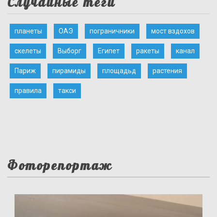
Случайные теги
планеты
ОАЭ
пограничники
мост вздохов
скелеты
Выборг
Египет
ракеты
канал
Париж
пирамиды
площадьд
растения
правила
такси
Фоторепортаж