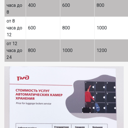
часа до
400
600
800
8
от 8
часа до
600
800
1000
12
от 12
часа до
800
1000
1200
24