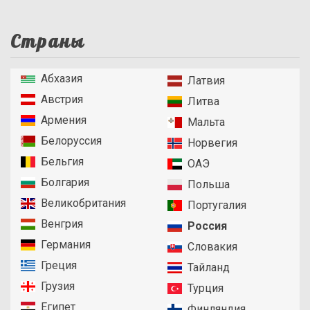
Страны
Абхазия
Латвия
Австрия
Литва
Армения
Мальта
Белоруссия
Норвегия
Бельгия
ОАЭ
Болгария
Польша
Великобритания
Португалия
Венгрия
Россия
Германия
Словакия
Греция
Тайланд
Грузия
Турция
Египет
Финляндия