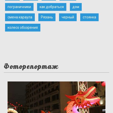
пограничники
как добраться
дом
смена караула
Рязань
черный
стоянка
колесо обозрения
Фоторепортаж