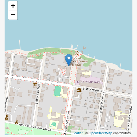
+
−
Leaflet
| ©
OpenStreetMap
contributors