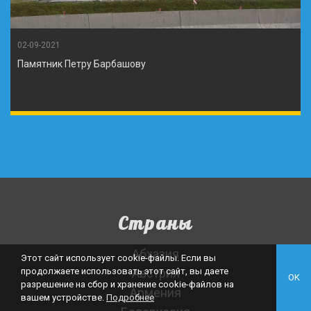
02-09-2021
Памятник Петру Барбашову
Страны
Абхазия
Этот сайт использует cookie-файлы. Если вы
продолжаете использовать этот сайт, вы даете
Австрия
OK
разрешение на сбор и хранение cookie-файлов на
Армения
вашем устройстве.
Подробнее