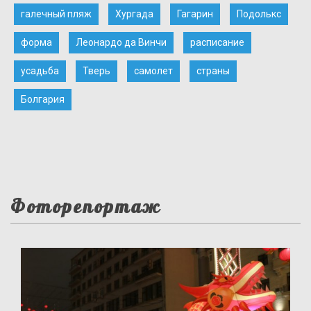
галечный пляж
Хургада
Гагарин
Подолькс
форма
Леонардо да Винчи
расписание
усадьба
Тверь
самолет
страны
Болгария
Фоторепортаж