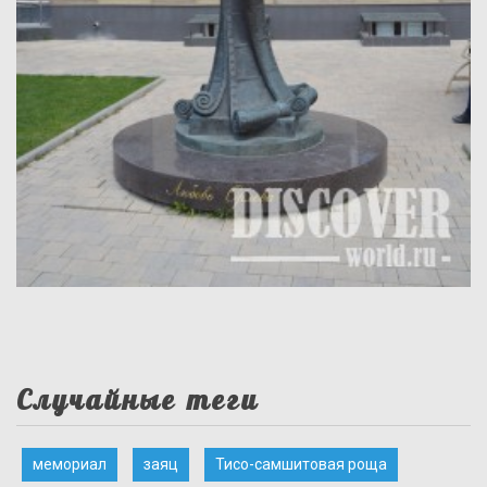
Случайные теги
мемориал
заяц
Тисо-самшитовая роща