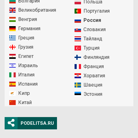
Болгария
Польша
Великобритания
Португалия
Венгрия
Россия
Германия
Словакия
Греция
Тайланд
Грузия
Турция
Египет
Финляндия
Израиль
Франция
Италия
Хорватия
Испания
Швеция
Кипр
Эстония
Китай
PODELITSA.RU