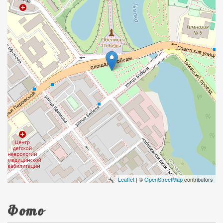
Leaflet
| ©
OpenStreetMap
contributors
Фото