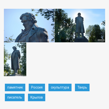
памятник
Россия
скульптура
Тверь
писатель
Крылов