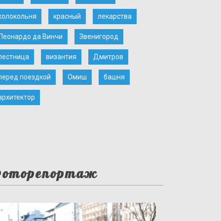
колокольня
красный
лекарства
Леонардо да Винчи
Звенигород
лестница
византия
Дмитров
перед поездкой
Омиш
башня
архитектор
оторепортаж