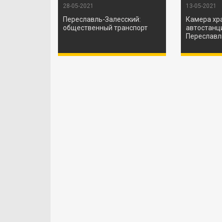
28-05-2021
13-05-2021
Переславль-Залесский:
Камера хр
общественный транспорт
автостанц
Переславл