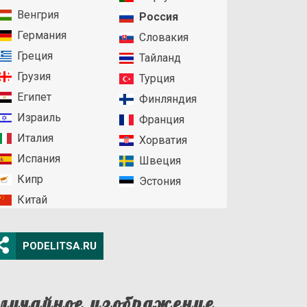
Венгрия
Россия
Германия
Словакия
Греция
Тайланд
Грузия
Турция
Египет
Финляндия
Израиль
Франция
Италия
Хорватия
Испания
Швеция
Кипр
Эстония
Китай
PODELITSA.RU
лучайное изображение