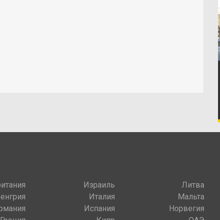
итания
Израиль
Литва
Венгрия
Италия
Мальта
рмания
Испания
Норвегия