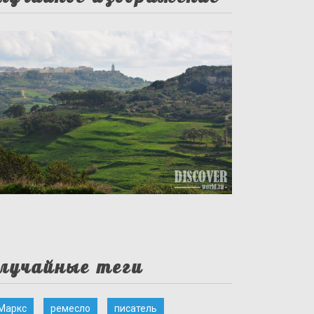
лучайные теги
Маркс
ремесло
писатель