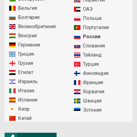
Бельгия
ОАЭ
Болгария
Польша
Великобритания
Португалия
Венгрия
Россия
Германия
Словакия
Греция
Тайланд
Грузия
Турция
Египет
Финляндия
Израиль
Франция
Италия
Хорватия
Испания
Швеция
Кипр
Эстония
Китай