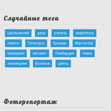
Случайные теги
Циолковский
двор
учитель
амфитеатр
советы
Пятигорск
бульвар
Манчестер
мемориал
автомат
Ломбардия
Омиш
заповедник
Болонья
цветы
Фоторепортаж