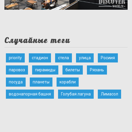
Случайные теги
priority
стадион
стела
улица
Росиия
паровоз
пирамиды
билеты
Рязань
посуда
планеты
корабли
водонапорная башня
Голубая лагуна
Лимасол