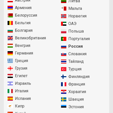
Австрия
Литва
Армения
Мальта
Белоруссия
Норвегия
Бельгия
ОАЭ
Болгария
Польша
Великобритания
Португалия
Венгрия
Россия
Германия
Словакия
Греция
Тайланд
Грузия
Турция
Египет
Финляндия
Израиль
Франция
Италия
Хорватия
Испания
Швеция
Кипр
Эстония