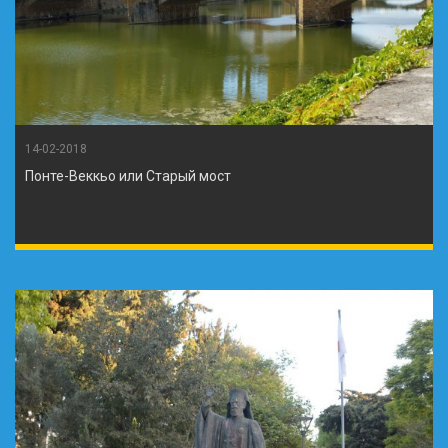
14-02-2018
Понте-Веккьо или Старый мост