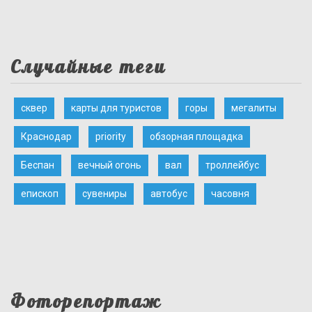
Случайные теги
сквер
карты для туристов
горы
мегалиты
Краснодар
priority
обзорная площадка
Беспан
вечный огонь
вал
троллейбус
епископ
сувениры
автобус
часовня
Фоторепортаж