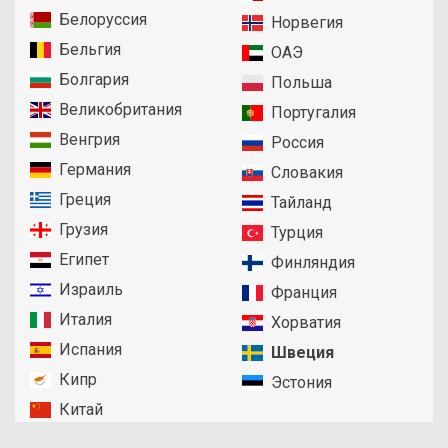
Белоруссия
Норвегия
Бельгия
ОАЭ
Болгария
Польша
Великобритания
Португалия
Венгрия
Россия
Германия
Словакия
Греция
Тайланд
Грузия
Турция
Египет
Финляндия
Израиль
Франция
Италия
Хорватия
Испания
Швеция
Кипр
Эстония
Китай