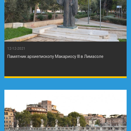
12-12-2021
Памятник архиепископу Макариосу III в Лимасоле