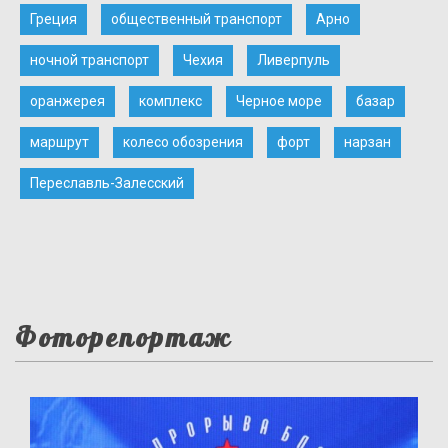
Греция
общественный транспорт
Арно
ночной транспорт
Чехия
Ливерпуль
оранжерея
комплекс
Черное море
базар
маршрут
колесо обозрения
форт
нарзан
Переславль-Залесский
Фоторепортаж