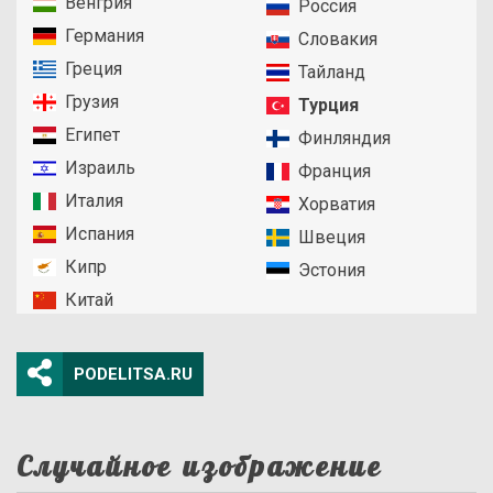
Венгрия
Россия
Германия
Словакия
Греция
Тайланд
Грузия
Турция
Египет
Финляндия
Израиль
Франция
Италия
Хорватия
Испания
Швеция
Кипр
Эстония
Китай
PODELITSA.RU
Случайное изображение