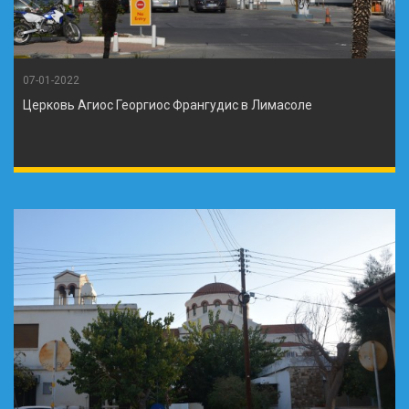
07-01-2022
Церковь Агиос Георгиос Франгудис в Лимасоле