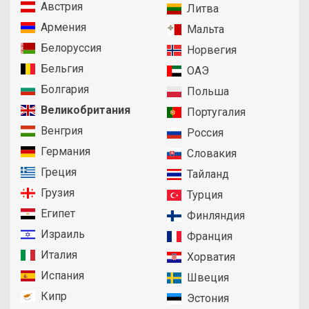
Австрия
Литва
Армения
Мальта
Белоруссия
Норвегия
Бельгия
ОАЭ
Болгария
Польша
Великобритания
Португалия
Венгрия
Россия
Германия
Словакия
Греция
Тайланд
Грузия
Турция
Египет
Финляндия
Израиль
Франция
Италия
Хорватия
Испания
Швеция
Кипр
Эстония