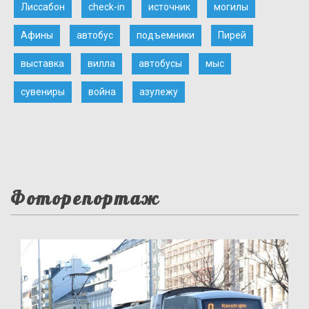
Лиссабон
check-in
источник
могилы
Афины
автобус
подъемники
Пирей
выставка
вилла
автобусы
мыс
сувениры
война
азулежу
Фоторепортаж