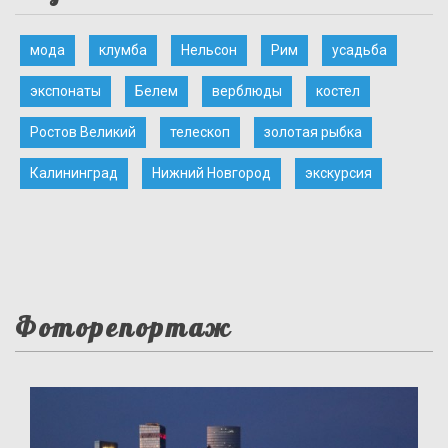
мода
клумба
Нельсон
Рим
усадьба
экспонаты
Белем
верблюды
костел
Ростов Великий
телескоп
золотая рыбка
Калининград
Нижний Новгород
экскурсия
Фоторепортаж