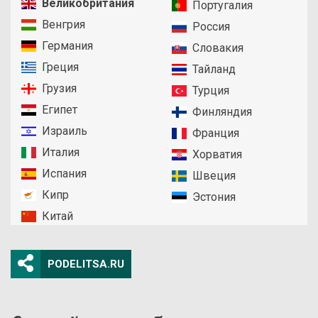
Великобритания
Португалия
Венгрия
Россия
Германия
Словакия
Греция
Тайланд
Грузия
Турция
Египет
Финляндия
Израиль
Франция
Италия
Хорватия
Испания
Швеция
Кипр
Эстония
Китай
PODELITSA.RU