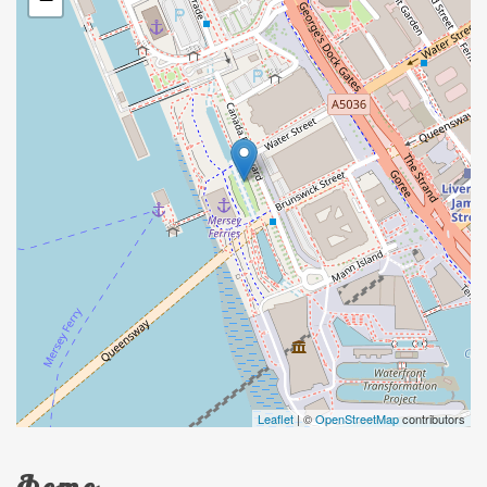
Leaflet
| ©
OpenStreetMap
contributors