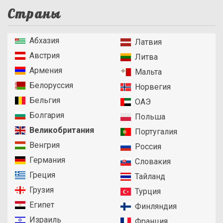
Страны
Абхазия
Латвия
Австрия
Литва
Армения
Мальта
Белоруссия
Норвегия
Бельгия
ОАЭ
Болгария
Польша
Великобритания
Португалия
Венгрия
Россия
Германия
Словакия
Греция
Тайланд
Грузия
Турция
Египет
Финляндия
Израиль
Франция