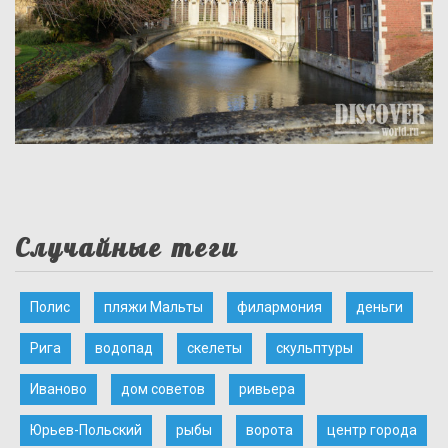
Случайные теги
Полис
пляжи Мальты
филармония
деньги
Рига
водопад
скелеты
скульптуры
Иваново
дом советов
ривьера
Юрьев-Польский
рыбы
ворота
центр города