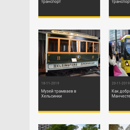
транспорт
транспор
18-11-2019
20-11-2019
Музей трамваев в
Как добр
Хельсинки
Манчест