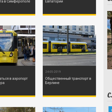
та в Симферополе
Евпатории
24-05-2019
аться в аэропорт
Общественный транспорт в
ера
Берлине
С