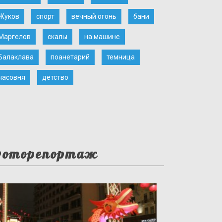
Жуков
спорт
вечный огонь
бани
Маргелов
скалы
на машине
Балаклава
поанетарий
темница
часовня
детство
оторепортаж