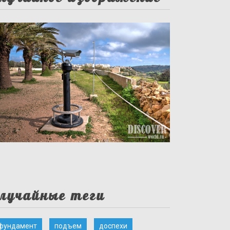
лучайные теги
фундамент
подъем
доспехи