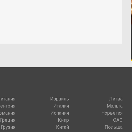
итания
Израиль
Литва
Венгрия
Италия
Мальта
рмания
Испания
Норвегия
Греция
Кипр
ОАЭ
Грузия
Китай
Польша