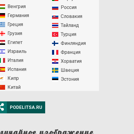
Венгрия
Россия
Германия
Словакия
Греция
Тайланд
Грузия
Турция
Египет
Финляндия
Израиль
Франция
Италия
Хорватия
Испания
Швеция
Кипр
Эстония
Китай
PODELITSA.RU
лучайное изображение