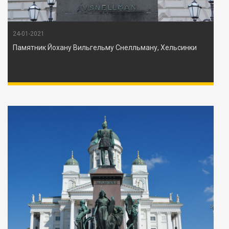
24-01-2021
Памятник Йохану Вильгельму Снелльману, Хельсинки