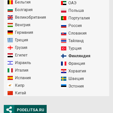
Бельгия
ОАЭ
Болгария
Польша
Великобритания
Португалия
Венгрия
Россия
Германия
Словакия
Греция
Тайланд
Грузия
Турция
Египет
Финляндия
Израиль
Франция
Италия
Хорватия
Испания
Швеция
Кипр
Эстония
Китай
PODELITSA.RU