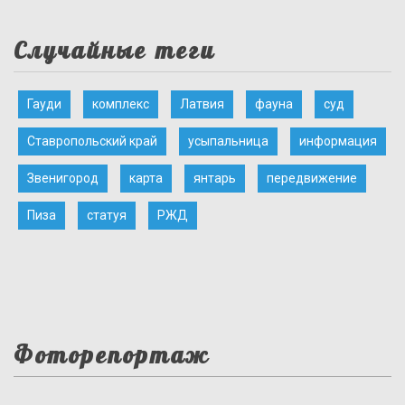
Случайные теги
Гауди
комплекс
Латвия
фауна
суд
Ставропольский край
усыпальница
информация
Звенигород
карта
янтарь
передвижение
Пиза
статуя
РЖД
Фоторепортаж