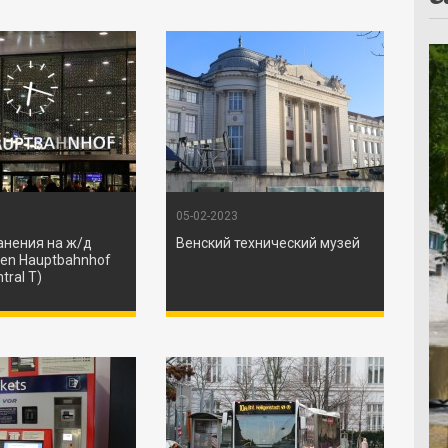
05-02-2023
анения на ж/д
Венский технический музей
ien Hauptbahnhof
tral T)