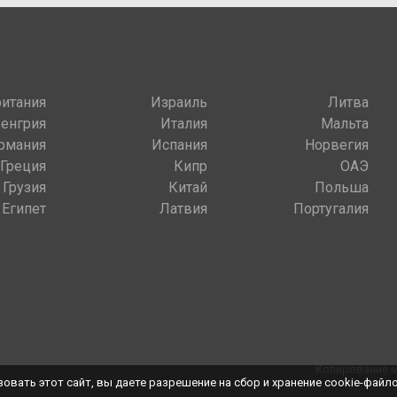
итания
Израиль
Литва
Венгрия
Италия
Мальта
рмания
Испания
Норвегия
Греция
Кипр
ОАЭ
Грузия
Китай
Польша
Египет
Латвия
Португалия
Копирование м
овать этот сайт, вы даете разрешение на сбор и хранение cookie-файл