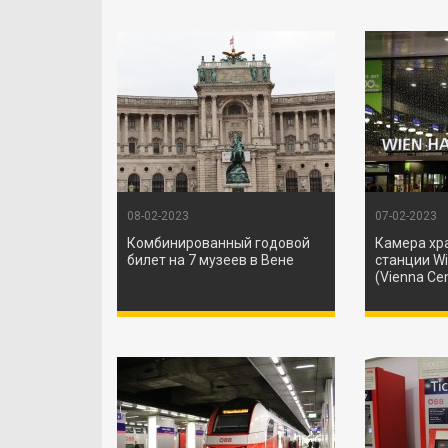
08-02-2023
07-02-2023
Комбинированный годовой
Камера хр
билет на 7 музеев в Вене
станции W
(Vienna Cen