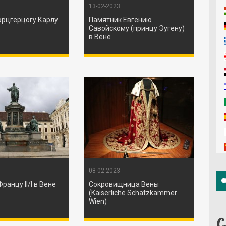
13-02-2023
эрцгерцогу Карлу
Памятник Евгению
Савойскому (принцу Эугену)
в Вене
08-02-2023
ранцу II/I в Вене
Сокровищница Вены
(Kaiserliche Schatzkammer
Wien)
С