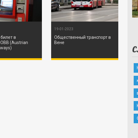
19-01-2023
 билет в
Общественный транспорт в
OBB (Austrian
Вене
С
lways)