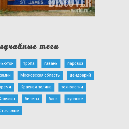
лучайные теги
Ньютон
тропа
гавань
паровоз
камни
Московская область
дендрарий
время
Красная поляна
технологии
Калязин
билеты
банк
купание
Стокгольм