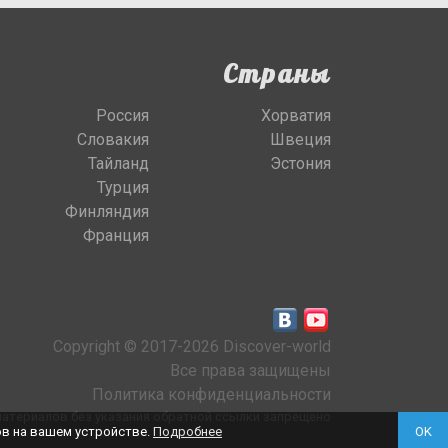
Страны
Россия
Хорватия
Словакия
Швеция
Тайланд
Эстония
Турция
Финляндия
Франция
Copyright © 2017-2026 Discover-world
Все права защищены
Политика конфиденциальности
атериалов без указания обратной ссылки запрещено
ов на вашем устройстве.
Подробнее
OK