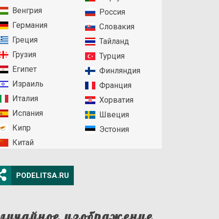
Венгрия
Россия
Германия
Словакия
Греция
Тайланд
Грузия
Турция
Египет
Финляндия
Израиль
Франция
Италия
Хорватия
Испания
Швеция
Кипр
Эстония
Китай
PODELITSA.RU
лучайное изображение