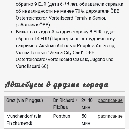
обратно 9 EUR (дети
6-14
лет, обладатели справки
об инвалидности не менее 70%, держатели ÖBB
Österreichcard/ Vorteilscard Family и Senior,
работники ÖBB).
Билет со скидкой: в одну сторону 8 EUR, туда-
обратно 14 EUR (Партнеры по сотрудничеству,
например. Austrian Airlines и People's Air Group,
Vienna Tourism "Vienna City Card", ÖBB
Österreichcard/Vorteilscard Classic, Jugend und
Vorteilscard 66)
Автобусы в другие города
Graz (via Pinggau)
Dr. Richard /
2ч 40
расписание
FlixBus
мин
Münchendorf (via
Postbus
50
расписание
Fischamend)
мин