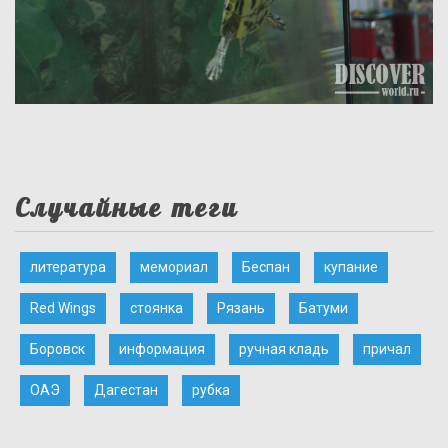
Случайные теги
литература
мемориал
Беспан
купание
Red Wings
стоянка
Рязань
Батуми
Боровск
информация
ручная кладь
причал
ОАЭ
Дагестан
рубка