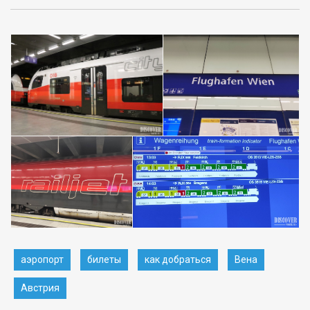
аэропорт
билеты
как добраться
Вена
Австрия