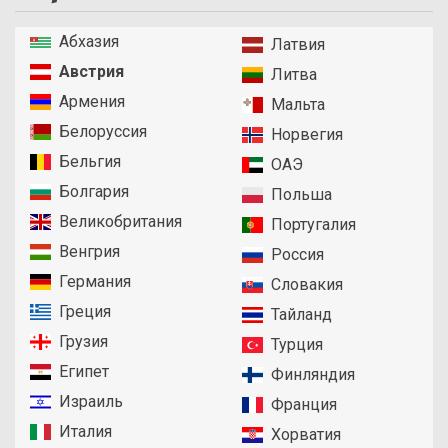
Абхазия
Латвия
Австрия
Литва
Армения
Мальта
Белоруссия
Норвегия
Бельгия
ОАЭ
Болгария
Польша
Великобритания
Португалия
Венгрия
Россия
Германия
Словакия
Греция
Тайланд
Грузия
Турция
Египет
Финляндия
Израиль
Франция
Италия
Хорватия