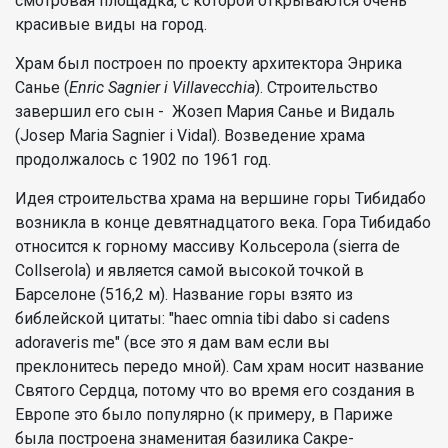
смотровая площадка, с которой открываются очень
красивые виды на город.
Храм был построен по проекту архитектора Энрика
Санье (
Enric Sagnier i Villavecchia
). Строительство
завершил его сын - Жозеп Мария Санье и Видаль
(Josep Maria Sagnier i Vidal). Возведение храма
продолжалось с 1902 по 1961 год.
Идея строительства храма на вершине горы Тибидабо
возникла в конце девятнадцатого века. Гора Тибидабо
относится к горному массиву Кольсерола (sierra de
Collserola) и является самой высокой точкой в ​​
Барселоне (516,2 м). Название горы взято из
библейской цитаты: "haec omnia tibi dabo si cadens
adoraveris me" (все это я дам вам если вы
преклонитесь передо мной). Сам храм носит название
Святого Сердца, потому что во время его создания в
Европе это было популярно (к примеру, в Париже
была построена знаменитая базилика Сакре-