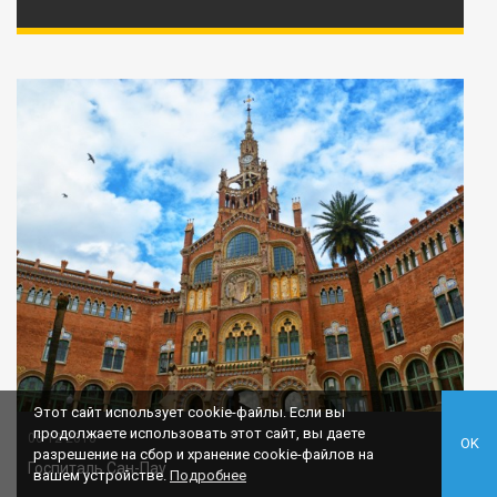
Этот сайт использует cookie-файлы. Если вы
продолжаете использовать этот сайт, вы даете
06-12-2018
OK
разрешение на сбор и хранение cookie-файлов на
Госпиталь Сан-Пау
вашем устройстве.
Подробнее