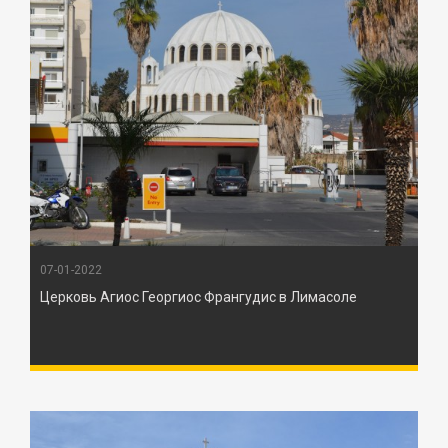
07-01-2022
Церковь Агиос Георгиос Франгудис в Лимасоле