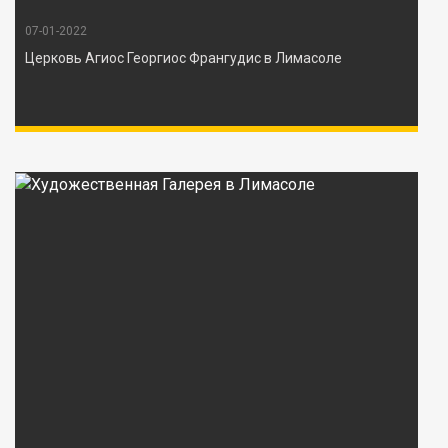
07-01-2022
Церковь Агиос Георгиос Франгудис в Лимасоле