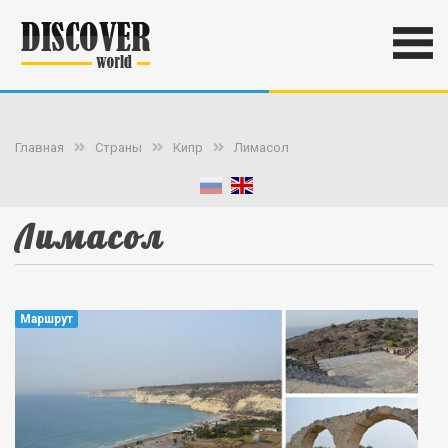
Главная
Страны
Кипр
Лимасол
Лимасол
Маршрут