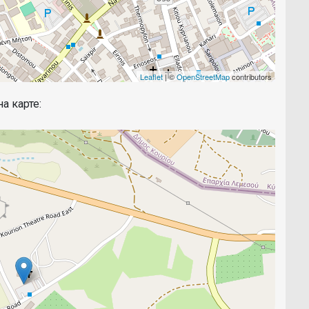
Leaflet
| ©
OpenStreetMap
contributors
 на карте: