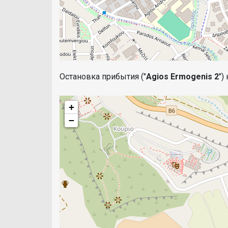
Остановка прибытия ("
Agios Ermogenis 2
")
+
−