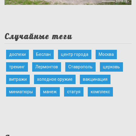
Случайные теги
доспехи
Беслан
центр города
Москва
трекинг
Лермонтов
Ставрополь
церковь
витражи
холодное оружие
вакцинация
миниатюры
манеж
статуя
комплекс