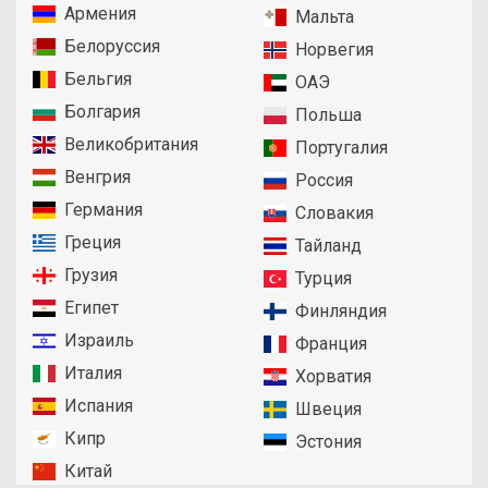
Армения
Мальта
Белоруссия
Норвегия
Бельгия
ОАЭ
Болгария
Польша
Великобритания
Португалия
Венгрия
Россия
Германия
Словакия
Греция
Тайланд
Грузия
Турция
Египет
Финляндия
Израиль
Франция
Италия
Хорватия
Испания
Швеция
Кипр
Эстония
Китай