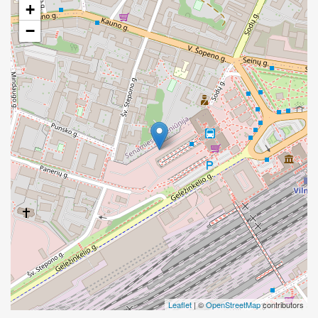
+
−
Leaflet
| ©
OpenStreetMap
contributors