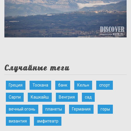
Случайные теги
Греция
Тоскана
банк
Кельн
спорт
Сарпи
Кашкайш
Венгрия
сад
вечный огонь
планеты
Германия
горы
византия
амфитеатр