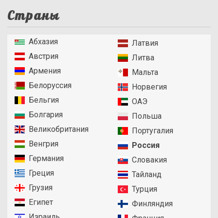
Страны
Абхазия
Латвия
Австрия
Литва
Армения
Мальта
Белоруссия
Норвегия
Бельгия
ОАЭ
Болгария
Польша
Великобритания
Португалия
Венгрия
Россия
Германия
Словакия
Греция
Тайланд
Грузия
Турция
Египет
Финляндия
Израиль