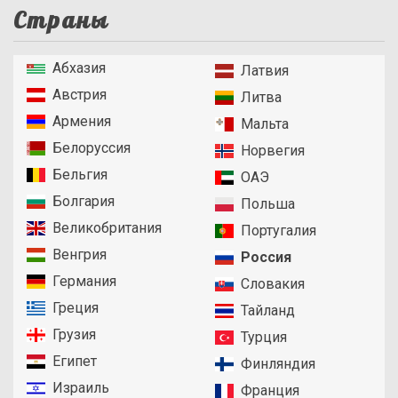
Страны
Абхазия
Латвия
Австрия
Литва
Армения
Мальта
Белоруссия
Норвегия
Бельгия
ОАЭ
Болгария
Польша
Великобритания
Португалия
Венгрия
Россия
Германия
Словакия
Греция
Тайланд
Грузия
Турция
Египет
Финляндия
Израиль
Франция