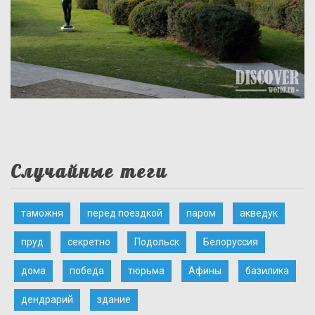
Случайные теги
таможня
перед поездкой
паром
акведук
пруд
секретно
Подольск
Белоруссия
дома
победа
тюрьма
Афины
базилика
дендрарий
здание