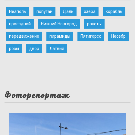
Неаполь
попугаи
Даль
озера
корабль
проездной
Нижний Новгород
ракеты
передвижение
пирамиды
Пятигорск
Несебр
розы
двор
Латвия
Фоторепортаж