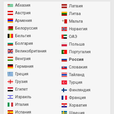
Абхазия
Латвия
Австрия
Литва
Армения
Мальта
Белоруссия
Норвегия
Бельгия
ОАЭ
Болгария
Польша
Великобритания
Португалия
Венгрия
Россия
Германия
Словакия
Греция
Тайланд
Грузия
Турция
Египет
Финляндия
Израиль
Франция
Италия
Хорватия
Испания
Швеция