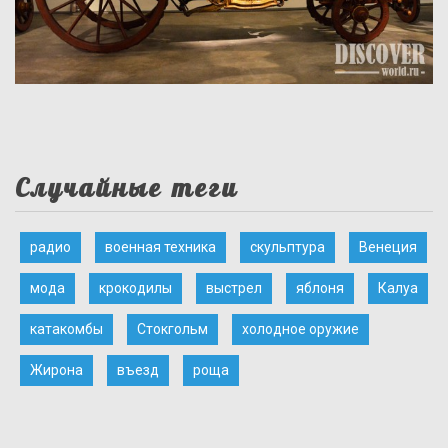
Случайные теги
радио
военная техника
скульптура
Венеция
мода
крокодилы
выстрел
яблоня
Калуа
катакомбы
Стокгольм
холодное оружие
Жирона
въезд
роща